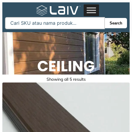
Skip
to
content
Search
CEILING
Sorted
Showing all 5 results
by
latest