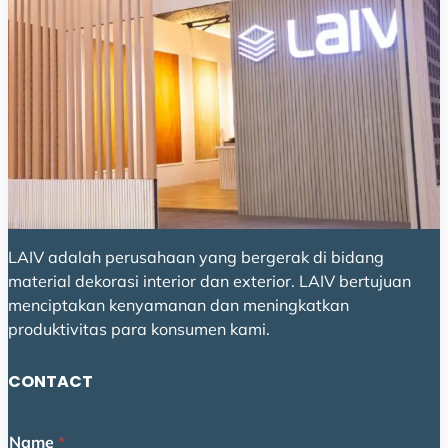
LAIV adalah perusahaan yang bergerak di bidang
material dekorasi interior dan exterior. LAIV bertujuan
menciptakan kenyamanan dan meningkatkan
produktivitas para konsumen kami.
CONTACT
E
Name
*
m