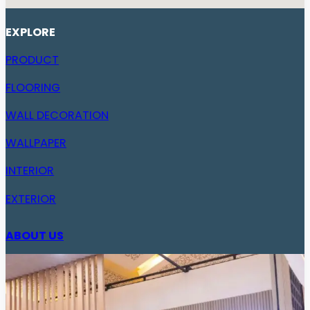
EXPLORE
PRODUCT
FLOORING
WALL DECORATION
WALLPAPER
INTERIOR
EXTERIOR
ABOUT US