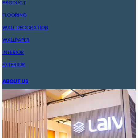
PRODUCT
FLOORING
WALL DECORATION
WALLPAPER
INTERIOR
EXTERIOR
ABOUT US