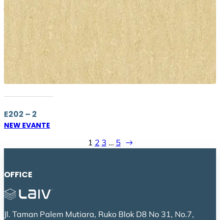
E202 – 2
NEW EVANTE
1
2
3
…
5
→
OFFICE
Jl. Taman Palem Mutiara, Ruko Blok D8 No 31, No.7,