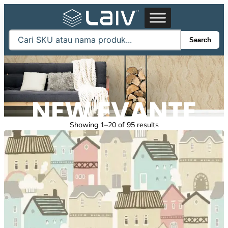
Skip
to
content
Search
NEW EVANTE
Sorted
Showing 1–20 of 95 results
by
latest