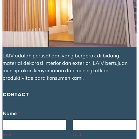
LAIV adalah perusahaan yang bergerak di bidang
material dekorasi interior dan exterior. LAIV bertujuan
menciptakan kenyamanan dan meningkatkan
produktivitas para konsumen kami.
CONTACT
M
Name
*
e
s
s
a
First
Last
g