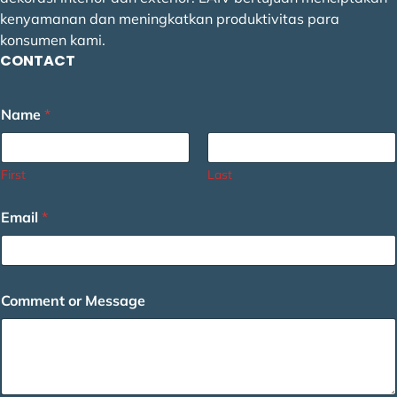
kenyamanan dan meningkatkan produktivitas para
konsumen kami.
CONTACT
N
Name
*
a
m
e
E
First
Last
m
a
Email
*
i
l
*
Comment or Message