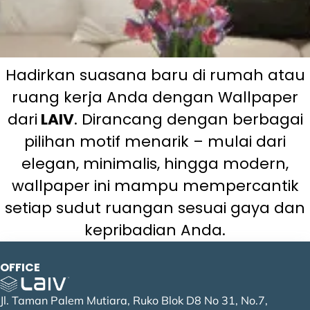
Hadirkan suasana baru di rumah atau
NEW AVENUE
NEW BEE II
NEW COSMOS
NEW EVANTE
NEW FACE
NEW GENERATION
NEW KIDO
NEW MILANO
NEW PAVILION II
NEW RAINBOW II
NEW STORY
NEW DREAM III
ruang kerja Anda dengan Wallpaper
Show More
Show More
Show More
Show More
Show More
Show More
Show More
Show More
Show More
Show More
Show More
Show More
dari
LAIV
. Dirancang dengan berbagai
pilihan motif menarik – mulai dari
elegan, minimalis, hingga modern,
wallpaper ini mampu mempercantik
setiap sudut ruangan sesuai gaya dan
kepribadian Anda.
OFFICE
Jl. Taman Palem Mutiara, Ruko Blok D8 No 31, No.7,