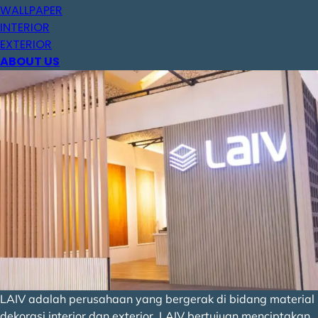
WALLPAPER
INTERIOR
EXTERIOR
ABOUT US
LAIV adalah perusahaan yang bergerak di bidang material
dekorasi interior dan exterior. LAIV bertujuan menciptakan