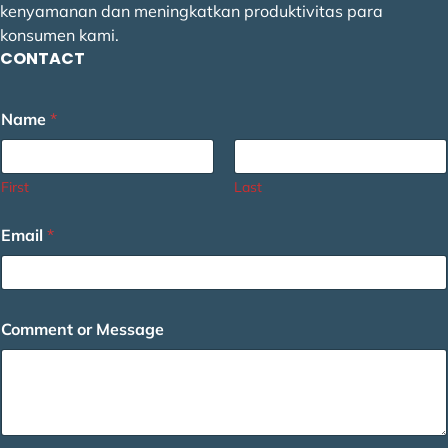
kenyamanan dan meningkatkan produktivitas para
konsumen kami.
CONTACT
o
Name
*
r
M
e
s
First
Last
s
a
Email
*
g
e
E
m
a
Comment or Message
i
l