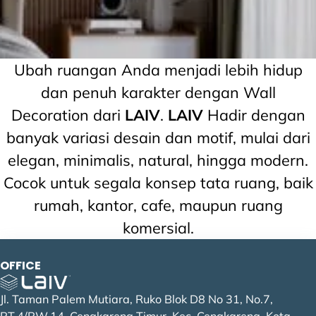
WALLPANEL
PS WALLPANEL
UV MARBLE SHEET
FLEXIBLE BOARD
MOULDING LINE
ACCESSORIES STAINLESS
ACCESSORIES ALLUMINIUM
ACCESSORIES WPC
Ubah ruangan Anda menjadi lebih hidup
dan penuh karakter dengan Wall
Show More
Show More
Show More
Show More
Show More
Show More
Show More
Show More
Decoration dari
LAIV
.
LAIV
Hadir dengan
banyak variasi desain dan motif, mulai dari
elegan, minimalis, natural, hingga modern.
Cocok untuk segala konsep tata ruang, baik
rumah, kantor, cafe, maupun ruang
komersial.
OFFICE
Jl. Taman Palem Mutiara, Ruko Blok D8 No 31, No.7,
RT.4/RW.14, Cengkareng Timur, Kec. Cengkareng, Kota