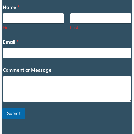
Name
*
First
Last
Email
*
*
Comment or Message
*
N
a
m
e
Submit