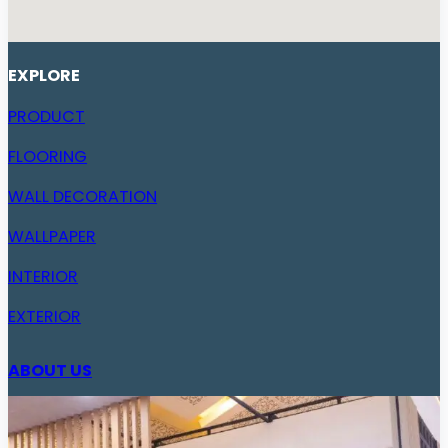
EXPLORE
PRODUCT
FLOORING
WALL DECORATION
WALLPAPER
INTERIOR
EXTERIOR
ABOUT US