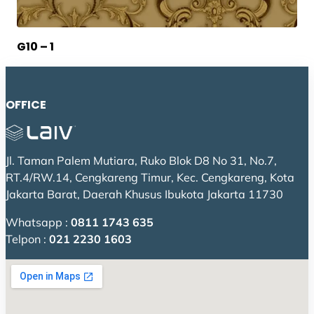
G10 – 1
OFFICE
Jl. Taman Palem Mutiara, Ruko Blok D8 No 31, No.7,
RT.4/RW.14, Cengkareng Timur, Kec. Cengkareng, Kota
Jakarta Barat, Daerah Khusus Ibukota Jakarta 11730
Whatsapp :
0811 1743 635
Telpon :
021 2230 1603