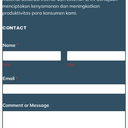
menciptakan kenyamanan dan meningkatkan
produktivitas para konsumen kami.
CONTACT
Name
*
First
Last
Email
*
E
Comment or Message
m
a
i
l