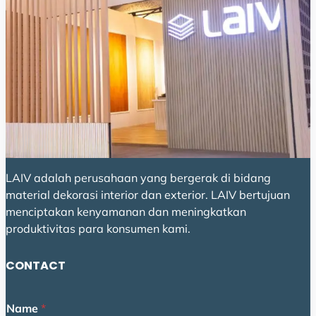
LAIV adalah perusahaan yang bergerak di bidang
material dekorasi interior dan exterior. LAIV bertujuan
menciptakan kenyamanan dan meningkatkan
produktivitas para konsumen kami.
CONTACT
o
Name
*
r