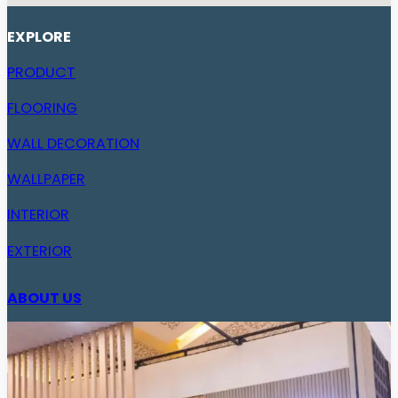
EXPLORE
PRODUCT
FLOORING
WALL DECORATION
WALLPAPER
INTERIOR
EXTERIOR
ABOUT US