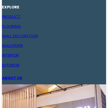
EXPLORE
PRODUCT
FLOORING
WALL DECORATION
WALLPAPER
INTERIOR
EXTERIOR
ABOUT US