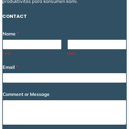
produktivitas para konsumen kami.
CONTACT
Name
*
First
Last
C
Email
*
o
m
m
e
n
Comment or Message
t
o
r
M
e
s
s