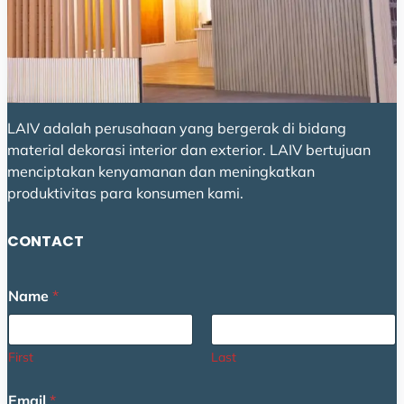
LAIV adalah perusahaan yang bergerak di bidang
material dekorasi interior dan exterior. LAIV bertujuan
menciptakan kenyamanan dan meningkatkan
produktivitas para konsumen kami.
CONTACT
C
Name
*
o
m
m
e
First
Last
n
t
Email
*
C