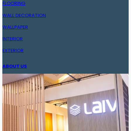
FLOORING
WALL DECORATION
WALLPAPER
INTERIOR
EXTERIOR
ABOUT US