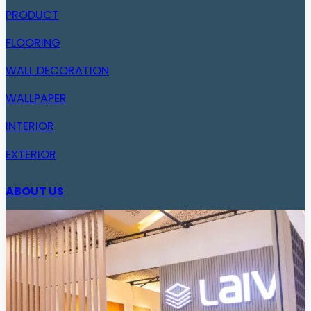
PRODUCT
FLOORING
WALL DECORATION
WALLPAPER
INTERIOR
EXTERIOR
ABOUT US