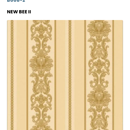
B668-2
NEW BEE II