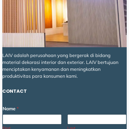
LAIV adalah perusahaan yang bergerak di bidang
material dekorasi interior dan exterior. LAIV bertujuan
menciptakan kenyamanan dan meningkatkan
produktivitas para konsumen kami.
CONTACT
C
Name
*
o
m
m
e
First
Last