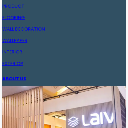
PRODUCT
FLOORING
WALL DECORATION
WALLPAPER
INTERIOR
EXTERIOR
ABOUT US