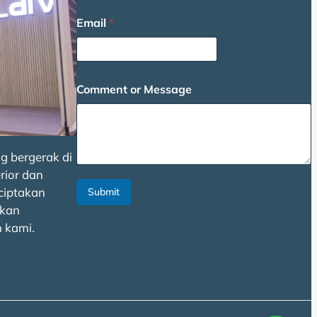
E
Email
*
m
a
i
l
E
Comment or Message
m
a
i
l
*
g bergerak di
rior dan
ciptakan
Submit
kan
 kami.