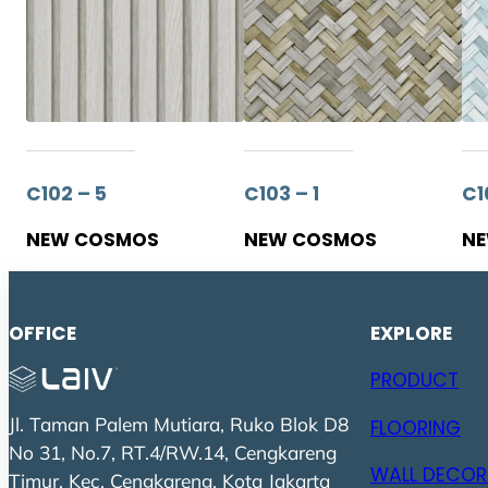
C102 – 5
C103 – 1
C1
NEW COSMOS
NEW COSMOS
N
OFFICE
EXPLORE
PRODUCT
Jl. Taman Palem Mutiara, Ruko Blok D8
FLOORING
No 31, No.7, RT.4/RW.14, Cengkareng
WALL DECOR
Timur, Kec. Cengkareng, Kota Jakarta