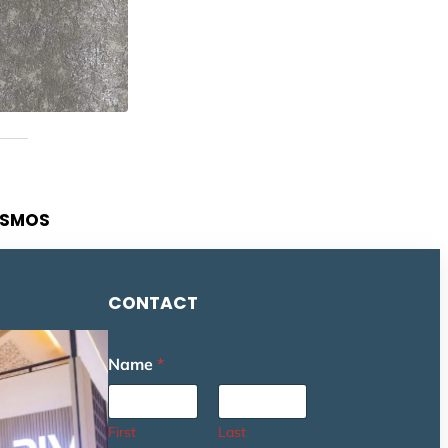
OSMOS
CONTACT
Name
*
First
Last