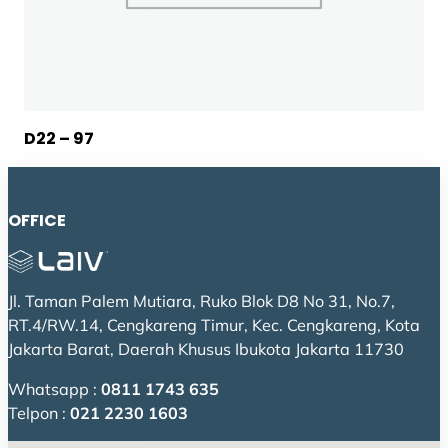
D22 – 97
OFFICE
Jl. Taman Palem Mutiara, Ruko Blok D8 No 31, No.7,
RT.4/RW.14, Cengkareng Timur, Kec. Cengkareng, Kota
Jakarta Barat, Daerah Khusus Ibukota Jakarta 11730
Whatsapp :
0811 1743 635
Telpon :
021 2230 1603