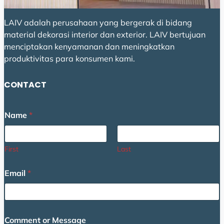
LAIV adalah perusahaan yang bergerak di bidang
material dekorasi interior dan exterior. LAIV bertujuan
menciptakan kenyamanan dan meningkatkan
produktivitas para konsumen kami.
CONTACT
E
Name
*
m
a
i
l
First
Last
*
E
Email
*
m
a
i
l
Comment or Message