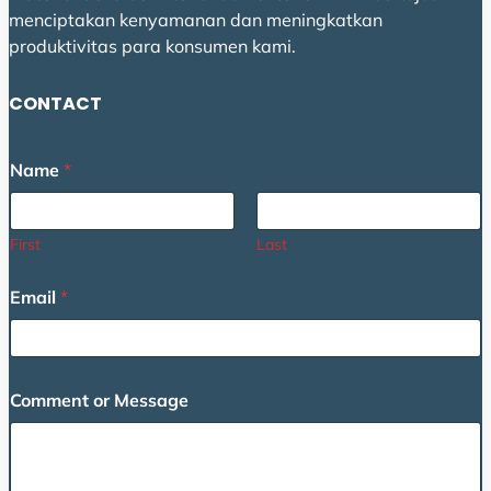
menciptakan kenyamanan dan meningkatkan
produktivitas para konsumen kami.
CONTACT
Name
*
First
Last
E
Email
*
m
a
i
l
o
Comment or Message
r
N
a
m
e