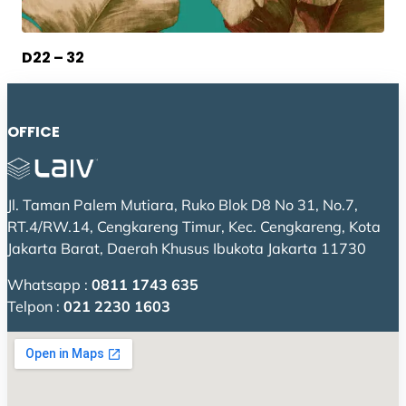
D22 – 32
OFFICE
Jl. Taman Palem Mutiara, Ruko Blok D8 No 31, No.7,
RT.4/RW.14, Cengkareng Timur, Kec. Cengkareng, Kota
Jakarta Barat, Daerah Khusus Ibukota Jakarta 11730
Whatsapp :
0811 1743 635
Telpon :
021 2230 1603