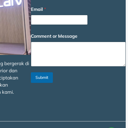
a
Email
*
g
e
E
m
a
Comment or Message
i
l
g bergerak di
rior dan
ciptakan
Submit
kan
 kami.