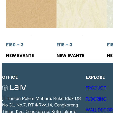
E190 – 3
E116 – 3
E18
NEW EVANTE
NEW EVANTE
NE
OFFICE
EXPLORE
PRODUCT
Jl. Taman Palem Mutiara, Ruko Blok D8
FLOORING
No 31, No.7, RT.4/RW.14, Cengkareng
WALL DECOR
Timur, Kec. Cengkareng, Kota Jakarta