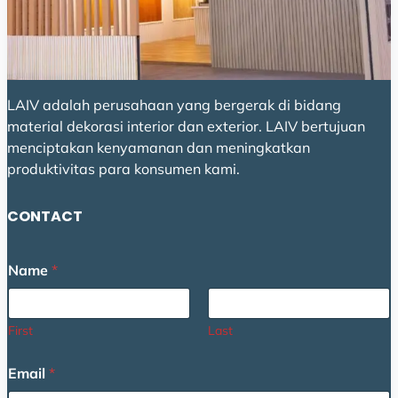
LAIV adalah perusahaan yang bergerak di bidang
material dekorasi interior dan exterior. LAIV bertujuan
menciptakan kenyamanan dan meningkatkan
produktivitas para konsumen kami.
CONTACT
M
Name
*
e
s
s
a
First
Last
g
e
Email
*
E
m