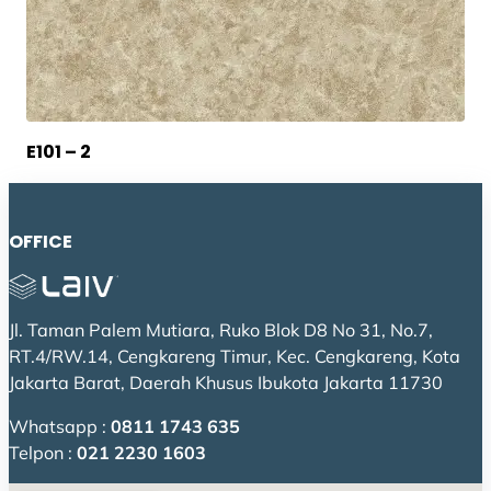
E101 – 2
OFFICE
Jl. Taman Palem Mutiara, Ruko Blok D8 No 31, No.7,
RT.4/RW.14, Cengkareng Timur, Kec. Cengkareng, Kota
Jakarta Barat, Daerah Khusus Ibukota Jakarta 11730
Whatsapp :
0811 1743 635
Telpon :
021 2230 1603