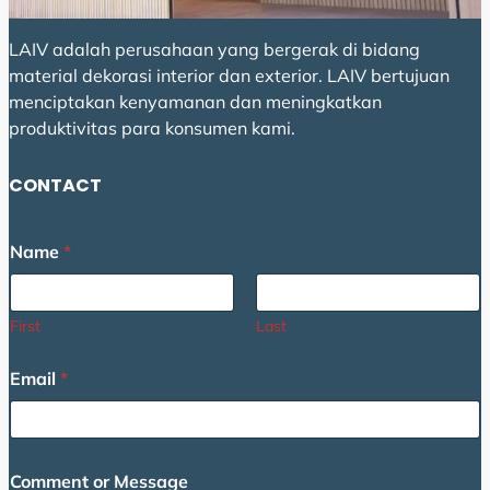
LAIV adalah perusahaan yang bergerak di bidang
material dekorasi interior dan exterior. LAIV bertujuan
menciptakan kenyamanan dan meningkatkan
produktivitas para konsumen kami.
CONTACT
Name
*
First
Last
C
Email
*
o
m
m
e
n
Comment or Message
t