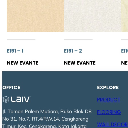
E191 – 1
E191 – 2
E11
NEW EVANTE
NEW EVANTE
NE
OFFICE
EXPLORE
PRODUCT
Jl. Taman Palem Mutiara, Ruko Blok D8
FLOORING
No 31, No.7, RT.4/RW.14, Cengkareng
WALL DECOR
Timur, Kec. Cengkareng, Kota Jakarta