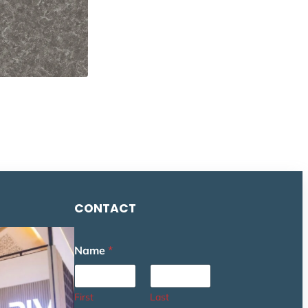
CONTACT
o
Name
*
r
*
*
First
Last