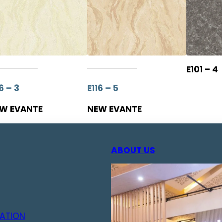
E101 – 4
6 – 3
E116 – 5
W EVANTE
NEW EVANTE
ABOUT US
ATION