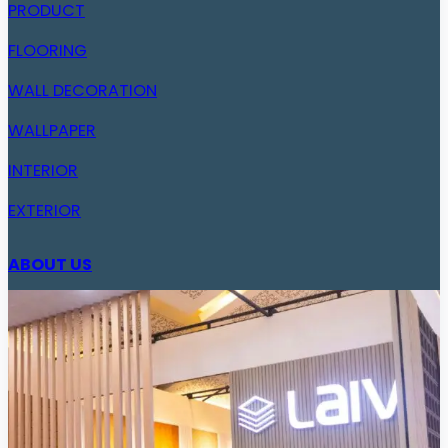
PRODUCT
FLOORING
WALL DECORATION
WALLPAPER
INTERIOR
EXTERIOR
ABOUT US