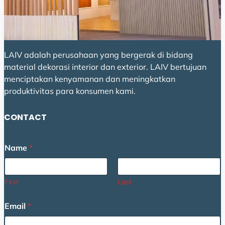
LAIV adalah perusahaan yang bergerak di bidang
material dekorasi interior dan exterior. LAIV bertujuan
menciptakan kenyamanan dan meningkatkan
produktivitas para konsumen kami.
CONTACT
C
Name
*
o
m
m
e
First
Last
n
t
Email
*
M
e