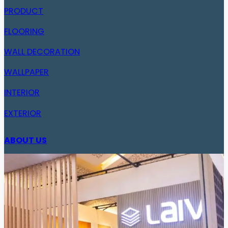
PRODUCT
FLOORING
WALL DECORATION
WALLPAPER
INTERIOR
EXTERIOR
ABOUT US