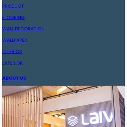
PRODUCT
FLOORING
WALL DECORATION
WALLPAPER
INTERIOR
EXTERIOR
ABOUT US