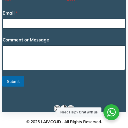
Email
*
o
Comment or Message
r
o
r
E
m
a
i
l
Submit
Instagram
TikTok
YouTube
Need Help?
Chat with us
© 2025 LAIV.CO.ID . All Rights Reserved.