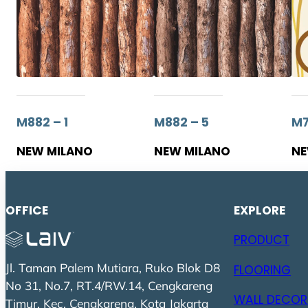
M882 – 1
M882 – 5
M7
NEW MILANO
NEW MILANO
NE
OFFICE
EXPLORE
PRODUCT
Jl. Taman Palem Mutiara, Ruko Blok D8
FLOORING
No 31, No.7, RT.4/RW.14, Cengkareng
WALL DECOR
Timur, Kec. Cengkareng, Kota Jakarta