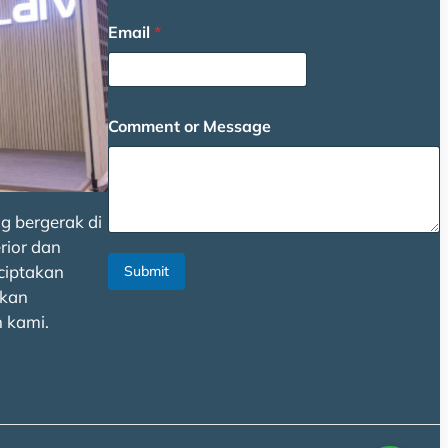
s
Email
*
s
a
g
e
E
Comment or Message
m
a
i
l
g bergerak di
rior dan
ciptakan
Submit
kan
 kami.