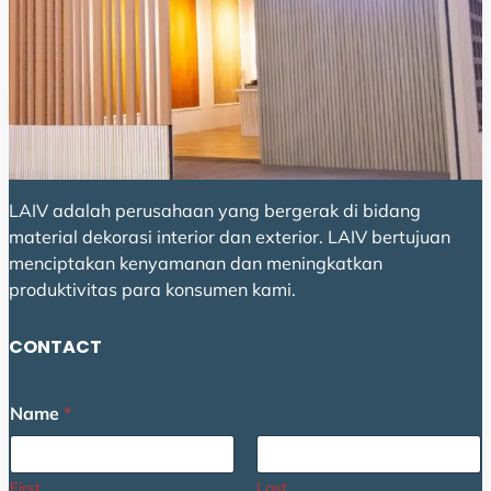
LAIV adalah perusahaan yang bergerak di bidang
material dekorasi interior dan exterior. LAIV bertujuan
menciptakan kenyamanan dan meningkatkan
produktivitas para konsumen kami.
CONTACT
M
Name
*
e
s
s
a
First
Last