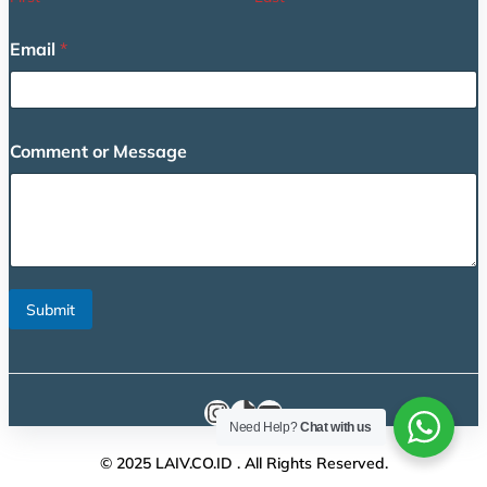
g
e
Email
*
E
m
a
i
l
Comment or Message
o
r
Submit
Instagram
TikTok
YouTube
Need Help?
Chat with us
© 2025 LAIV.CO.ID . All Rights Reserved.