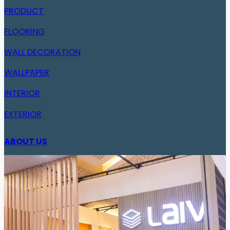
PRODUCT
FLOORING
WALL DECORATION
WALLPAPER
INTERIOR
EXTERIOR
ABOUT US