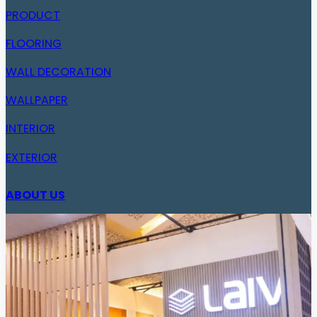
PRODUCT
FLOORING
WALL DECORATION
WALLPAPER
INTERIOR
EXTERIOR
ABOUT US