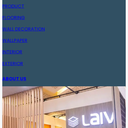
PRODUCT
FLOORING
WALL DECORATION
WALLPAPER
INTERIOR
EXTERIOR
ABOUT US