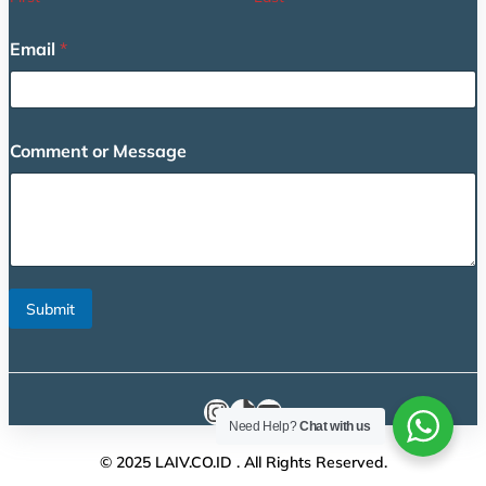
Email
*
*
Comment or Message
*
C
o
m
m
e
n
t
Submit
Instagram
TikTok
YouTube
Need Help?
Chat with us
© 2025 LAIV.CO.ID . All Rights Reserved.