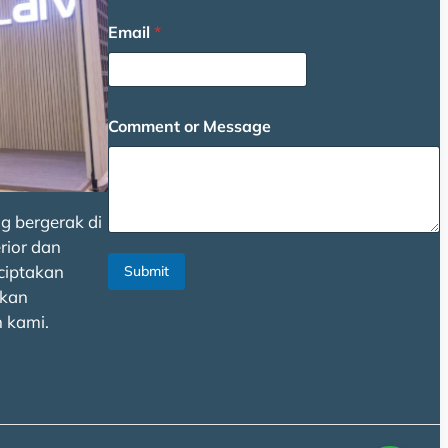
Email
*
*
Comment or Message
*
*
g bergerak di
rior dan
ciptakan
Submit
kan
 kami.