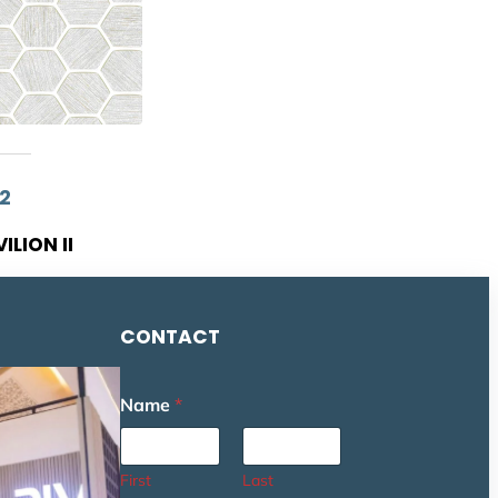
2
ILION II
CONTACT
Name
*
First
Last