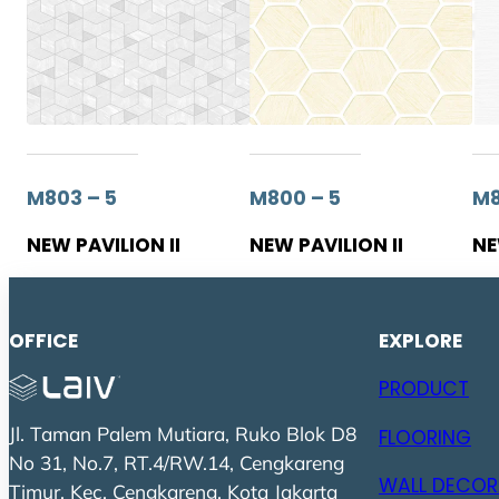
M803 – 5
M800 – 5
M8
NEW PAVILION II
NEW PAVILION II
NE
OFFICE
EXPLORE
PRODUCT
Jl. Taman Palem Mutiara, Ruko Blok D8
FLOORING
No 31, No.7, RT.4/RW.14, Cengkareng
WALL DECOR
Timur, Kec. Cengkareng, Kota Jakarta