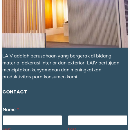
LAIV adalah perusahaan yang bergerak di bidang
material dekorasi interior dan exterior. LAIV bertujuan
menciptakan kenyamanan dan meningkatkan
produktivitas para konsumen kami.
CONTACT
C
Name
*
o
m
m
e
First
Last