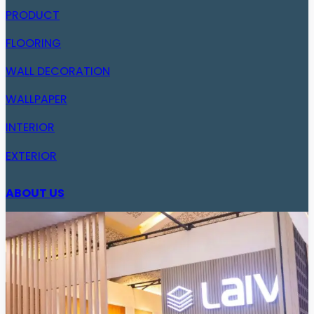
PRODUCT
FLOORING
WALL DECORATION
WALLPAPER
INTERIOR
EXTERIOR
ABOUT US