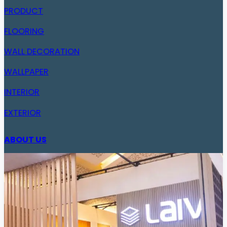
PRODUCT
FLOORING
WALL DECORATION
WALLPAPER
INTERIOR
EXTERIOR
ABOUT US