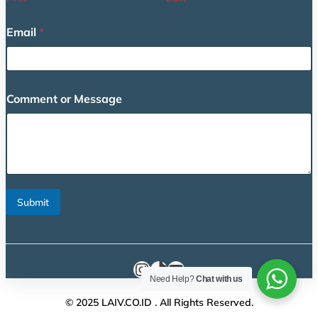
*
Email
*
*
o
r
Comment or Message
Submit
Instagram
TikTok
YouTube
Need Help?
Chat with us
© 2025 LAIV.CO.ID . All Rights Reserved.