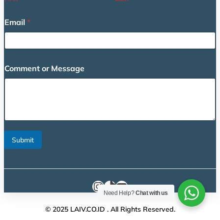
Email
*
o
Comment or Message
r
N
a
m
e
o
r
Submit
Instagram
TikTok
YouTube
Need Help?
Chat with us
© 2025 LAIV.CO.ID . All Rights Reserved.