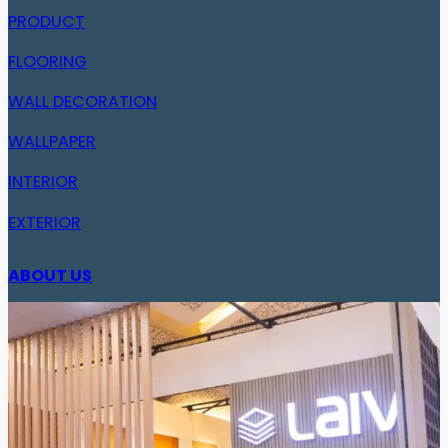
PRODUCT
FLOORING
WALL DECORATION
WALLPAPER
INTERIOR
EXTERIOR
ABOUT US