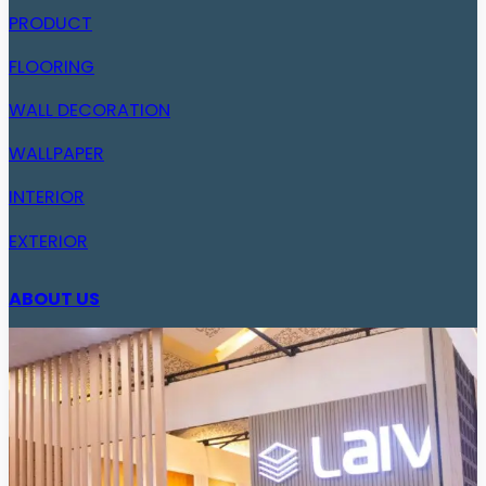
PRODUCT
FLOORING
WALL DECORATION
WALLPAPER
INTERIOR
EXTERIOR
ABOUT US