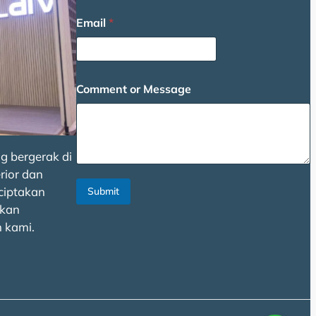
m
Email
*
e
C
o
m
m
Comment or Message
e
n
t
g bergerak di
rior dan
ciptakan
Submit
kan
 kami.