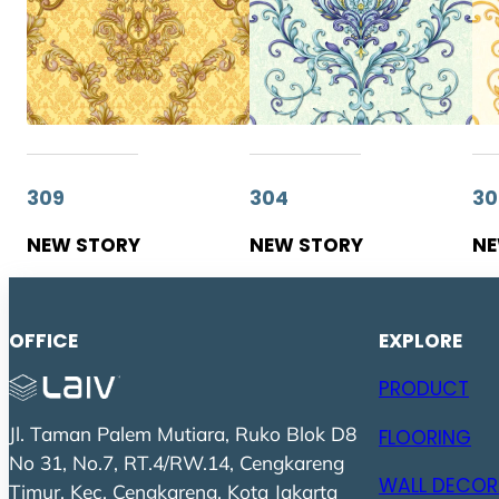
309
304
30
NEW STORY
NEW STORY
NE
OFFICE
EXPLORE
PRODUCT
Jl. Taman Palem Mutiara, Ruko Blok D8
FLOORING
No 31, No.7, RT.4/RW.14, Cengkareng
WALL DECOR
Timur, Kec. Cengkareng, Kota Jakarta