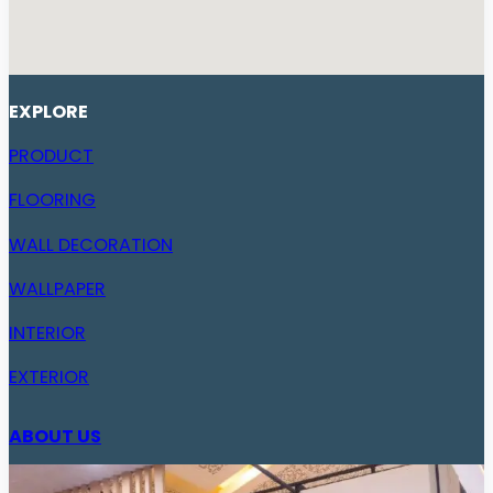
EXPLORE
PRODUCT
FLOORING
WALL DECORATION
WALLPAPER
INTERIOR
EXTERIOR
ABOUT US