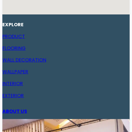
EXPLORE
PRODUCT
FLOORING
WALL DECORATION
WALLPAPER
INTERIOR
EXTERIOR
ABOUT US