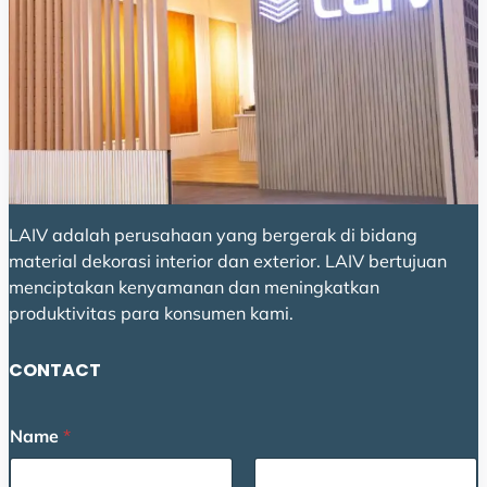
LAIV adalah perusahaan yang bergerak di bidang
material dekorasi interior dan exterior. LAIV bertujuan
menciptakan kenyamanan dan meningkatkan
produktivitas para konsumen kami.
CONTACT
N
Name
*
a
m
e