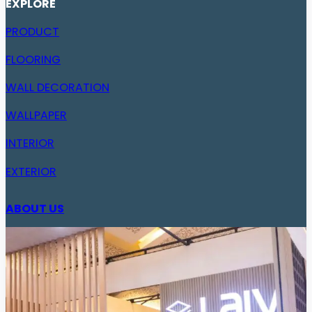
EXPLORE
PRODUCT
FLOORING
WALL DECORATION
WALLPAPER
INTERIOR
EXTERIOR
ABOUT US