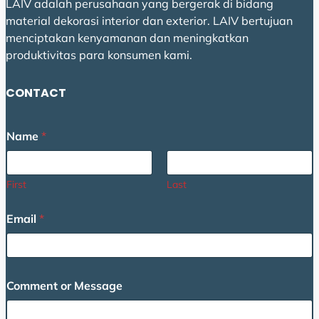
LAIV adalah perusahaan yang bergerak di bidang
material dekorasi interior dan exterior. LAIV bertujuan
menciptakan kenyamanan dan meningkatkan
produktivitas para konsumen kami.
CONTACT
Name
*
First
Last
M
Email
*
e
s
s
a
g
Comment or Message
e
M
e