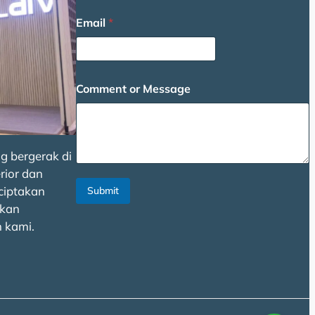
o
Email
*
r
o
r
N
a
Comment or Message
m
e
g bergerak di
rior dan
ciptakan
Submit
kan
 kami.