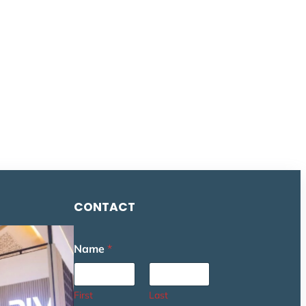
CONTACT
Name
*
First
Last