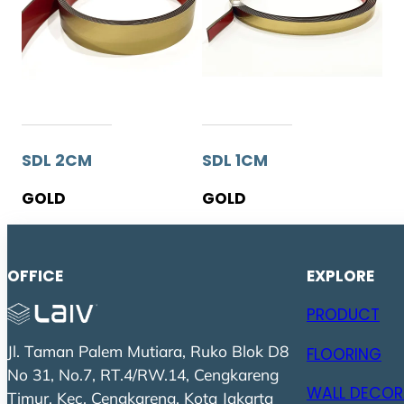
SDL 2CM
SDL 1CM
GOLD
GOLD
OFFICE
EXPLORE
PRODUCT
Jl. Taman Palem Mutiara, Ruko Blok D8
FLOORING
No 31, No.7, RT.4/RW.14, Cengkareng
WALL DECOR
Timur, Kec. Cengkareng, Kota Jakarta