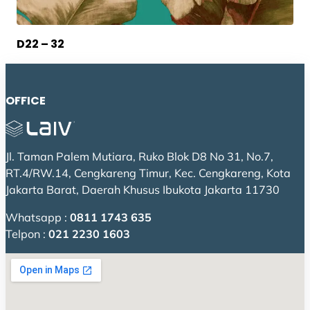
D22 – 32
OFFICE
Jl. Taman Palem Mutiara, Ruko Blok D8 No 31, No.7,
RT.4/RW.14, Cengkareng Timur, Kec. Cengkareng, Kota
Jakarta Barat, Daerah Khusus Ibukota Jakarta 11730
Whatsapp :
0811 1743 635
Telpon :
021 2230 1603