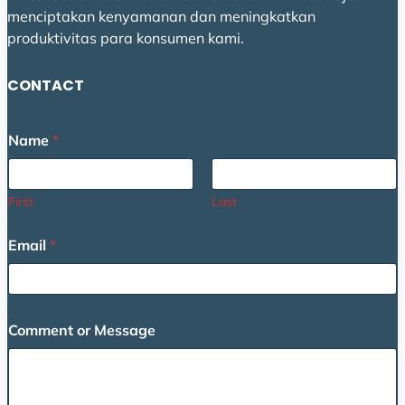
menciptakan kenyamanan dan meningkatkan
produktivitas para konsumen kami.
CONTACT
N
Name
*
a
m
e
C
First
Last
o
m
Email
*
m
e
n
t
C
Comment or Message
o
m
m
e
n