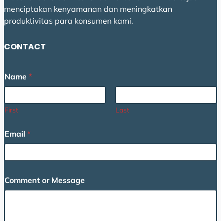
menciptakan kenyamanan dan meningkatkan
produktivitas para konsumen kami.
CONTACT
M
Name
*
e
s
s
a
First
Last
g
e
Email
*
E
m
a
i
l
Comment or Message
M
e
s
s
a