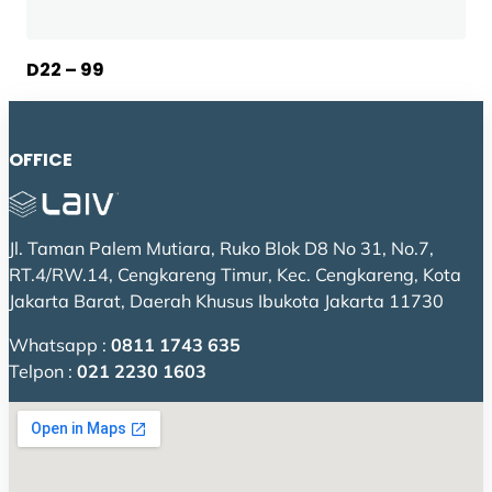
D22 – 99
OFFICE
Jl. Taman Palem Mutiara, Ruko Blok D8 No 31, No.7,
RT.4/RW.14, Cengkareng Timur, Kec. Cengkareng, Kota
Jakarta Barat, Daerah Khusus Ibukota Jakarta 11730
Whatsapp :
0811 1743 635
Telpon :
021 2230 1603