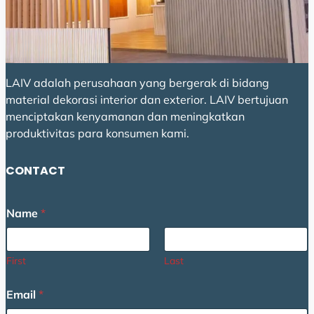
LAIV adalah perusahaan yang bergerak di bidang
material dekorasi interior dan exterior. LAIV bertujuan
menciptakan kenyamanan dan meningkatkan
produktivitas para konsumen kami.
CONTACT
o
Name
*
r
N
a
m
First
Last
e
N
Email
*
a
m