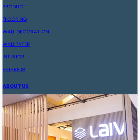
PRODUCT
FLOORING
WALL DECORATION
WALLPAPER
INTERIOR
EXTERIOR
ABOUT US