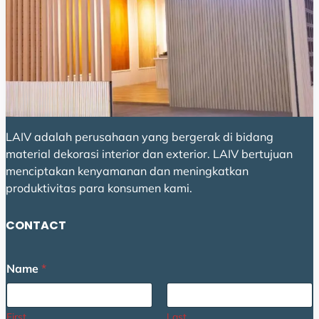
LAIV adalah perusahaan yang bergerak di bidang
material dekorasi interior dan exterior. LAIV bertujuan
menciptakan kenyamanan dan meningkatkan
produktivitas para konsumen kami.
CONTACT
N
Name
*
a
m
e
C
First
Last