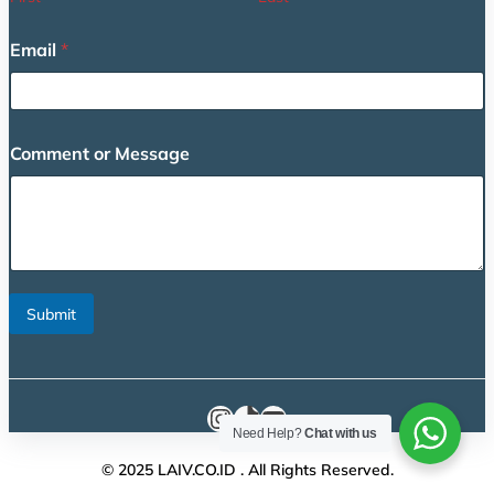
Email
*
N
Comment or Message
a
m
e
E
m
a
i
l
Submit
*
Instagram
TikTok
YouTube
Need Help?
Chat with us
© 2025 LAIV.CO.ID . All Rights Reserved.