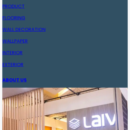
PRODUCT
FLOORING
WALL DECORATION
WALLPAPER
INTERIOR
EXTERIOR
ABOUT US