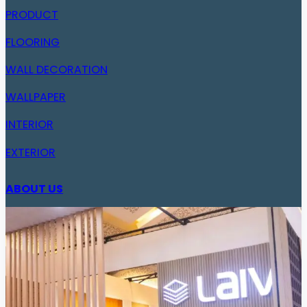
PRODUCT
FLOORING
WALL DECORATION
WALLPAPER
INTERIOR
EXTERIOR
ABOUT US