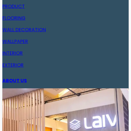
PRODUCT
FLOORING
WALL DECORATION
WALLPAPER
INTERIOR
EXTERIOR
ABOUT US